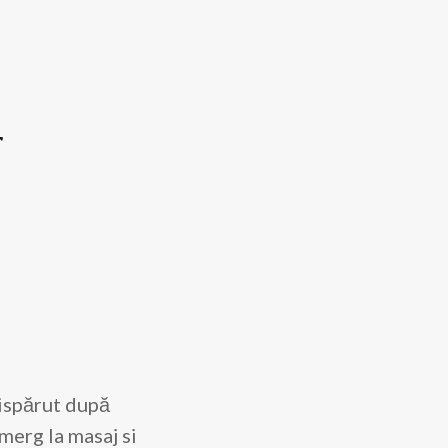
r
dispărut după
etoterapeut,
cercat și masaj
merg la masaj si