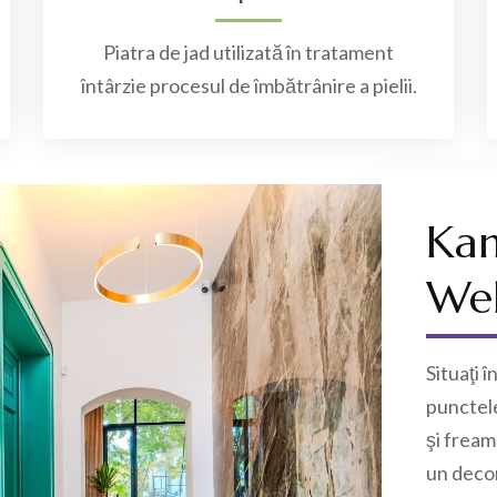
Piatra de jad utilizată în tratament
întârzie procesul de îmbătrânire a pielii.
Ka
Wel
Situaţi 
punctele
şi frea
un decor