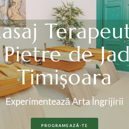
asaj Terapeut
 Pietre de Jad
Timișoara
Experimentează Arta Îngrijirii
PROGRAMEAZĂ-TE