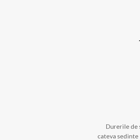
Durerile de 
Desi am fos
cateva sedinte
simptomele nep