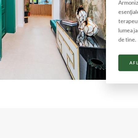
Armoniza
esenţial
terapeut
lumea jad
de tine.
AF