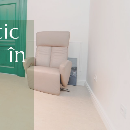
ic
 în