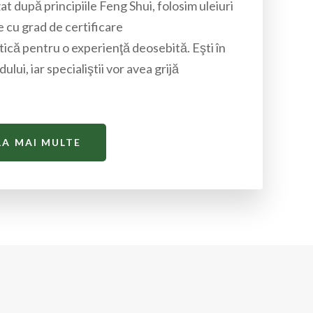
t după principiile Feng Shui, folosim uleiuri
e cu grad de certificare
ică pentru o experienţă deosebită. Eşti în
ului, iar specialiştii vor avea grijă
LA MAI MULTE