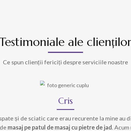
Testimoniale ale cliențilo
Ce spun clienții fericiți despre serviciile noastre
Doru
Cris
spate și de sciatic care erau recurente la mine au 
t un pacient care a urmat indicatile medicului kin
 de
lacute ale spondilozei nu prea se ameliorau. Am in
masaj pe patul de masaj cu pietre de jad
. Acum 