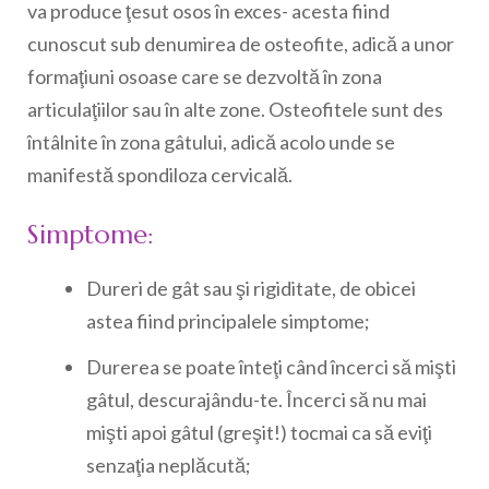
va produce ţesut osos în exces- acesta fiind
cunoscut sub denumirea de osteofite, adică a unor
formaţiuni osoase care se dezvoltă în zona
articulaţiilor sau în alte zone. Osteofitele sunt des
întâlnite în zona gâtului, adică acolo unde se
manifestă spondiloza cervicală.
Simptome:
Dureri de gât sau şi rigiditate, de obicei
astea fiind principalele simptome;
Durerea se poate înteţi când încerci să mişti
gâtul, descurajându-te. Încerci să nu mai
mişti apoi gâtul (greşit!) tocmai ca să eviţi
senzaţia neplăcută;