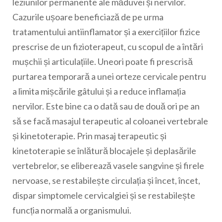
leziunilor permanente ale măduvei și nervilor.
Cazurile ușoare beneficiază de pe urma
tratamentului antiinflamator și a exercițiilor fizice
prescrise de un fizioterapeut, cu scopul de a întări
mușchii și articulațiile. Uneori poate fi prescrisă
purtarea temporară a unei orteze cervicale pentru
a limita mișcările gâtului și a reduce inflamația
nervilor. Este bine ca o dată sau de două ori pe an
să se facă masajul terapeutic al coloanei vertebrale
și kinetoterapie. Prin masaj terapeutic și
kinetoterapie se înlătură blocajele și deplasările
vertebrelor, se eliberează vasele sangvine și firele
nervoase, se restabilește circulația și încet, încet,
dispar simptomele cervicalgiei și se restabilește
funcția normală a organismului.