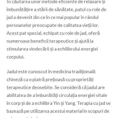
În căutarea unor metode eficiente de relaxare și
îmbunătățire a stării de sănătate, patul cu role de
jad a devenit din ce în ce mai popular în rândul
persoanelor preocupate de calitatea vieții lor.
Acest pat special, echipat cu role de jad, oferă
numeroase beneficii terapeutice și ajută la
stimularea vindecării și a echilibrului energiei
corpului.
Jadul este cunoscut în medicina tradițională
chineză ca o piatră prețioasă cu proprietăți
terapeutice deosebite. Se consideră că jadul are
abilitatea de a îmbunătăți circulația energiei vitale
în corp și de a echilibra Yin și Yang. Terapia cu jad se
bazează pe utilizarea acestui material în scopuri de