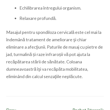
Echilibrarea întregului organism.
Relaxare profundă.
Masajul pentru spondiloza cervicală este cel mai la
îndemână tratament de ameliorare şi chiar
eliminare a afecţiunii. Paturile de masaj cu pietre de
jad, turmalină și raze infraroșii vă pot ajuta la
recăpătarea stării de sănătate. Coloana
dumneavoastră îşi va recăpăta mobilitatea,
eliminând din calcul senzaţiile neplăcute.
Navigare