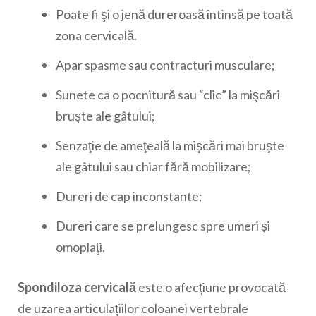
Poate fi şi o jenă dureroasă întinsă pe toată
zona cervicală.
Apar spasme sau contracturi musculare;
Sunete ca o pocnitură sau “clic” la mişcări
bruşte ale gâtului;
Senzaţie de ameţeală la mişcări mai bruşte
ale gâtului sau chiar fără mobilizare;
Dureri de cap inconstante;
Dureri care se prelungesc spre umeri şi
omoplaţi.
Spondiloza cervicală
este o afecțiune provocată
de uzarea articulațiilor coloanei vertebrale