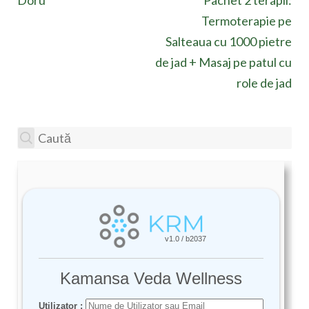
Doru
Pachet 2 terapii:
în
Termoterapie pe
articole
Salteaua cu 1000 pietre
de jad + Masaj pe patul cu
role de jad
Caută