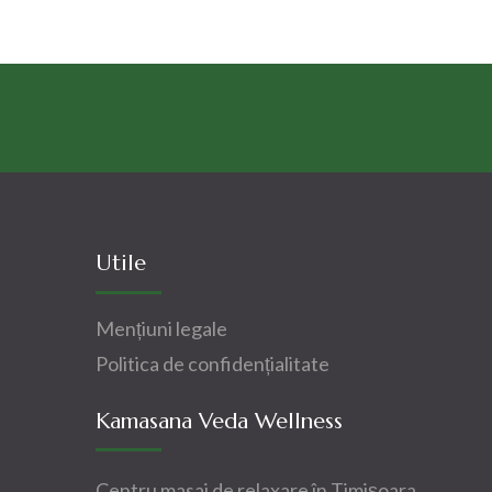
Utile
Mențiuni legale
Politica de confidențialitate
Kamasana Veda Wellness
Centru masaj de relaxare în Timișoara