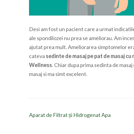
Desi am fost un pacient care a urmat indicat
ale spondilozei nu prea se ameliorau. Am incerc
ajutat prea mult. Ameliorarea simptomelor er
cateva
sedinte de masaj pe pat de masaj cu r
Wellness
. Chiar dupa prima sedinta de masaj
masaj si ma simt excelent.
Navigare
Aparat de Filtrat și Hidrogenat Apa
în
articole