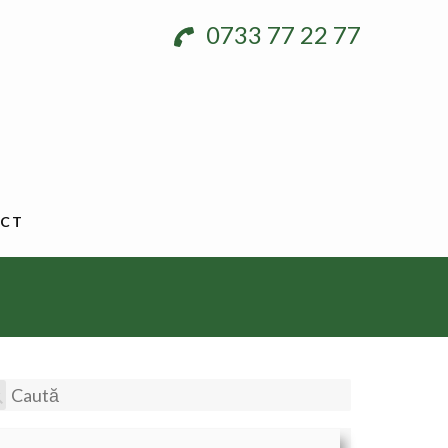
0733 77 22 77
CT
aută